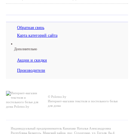
Обратная связь
Карта категорий сайта
Дополнительно
Акции и скидки
Производители
© Polotno.by
Интернет-магазин текстиля и постельного белья
для дома
Индивидуальный предприниматель Канапако Наталья Александровна
Республика Беларусь, Минский район, пос. Сухорукие, ул. Гоголя, 8а-4