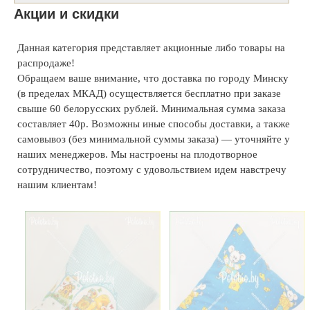
Акции и скидки
Данная
категория
представляет
акционные
либо
товары
на
распродаже
!
Обращаем
ваше
внимание
,
что
доставка
по
городу
Минску
(
в
пределах
МКАД
)
осуществляется
бесплатно
при
заказе
свыше
6
0
белорусских
рублей
.
Минимальная
сумма
заказа
составляет
40
р
.
Возможны
иные
способы
доставки, а также
самовывоз (без минимальной суммы заказа)
—
уточняйте
у
наших
менеджеров
.
Мы
настроены
на
плодотворное
сотрудничество
,
поэтому
с
удовольствием
идем
навстречу
нашим
клиентам
!