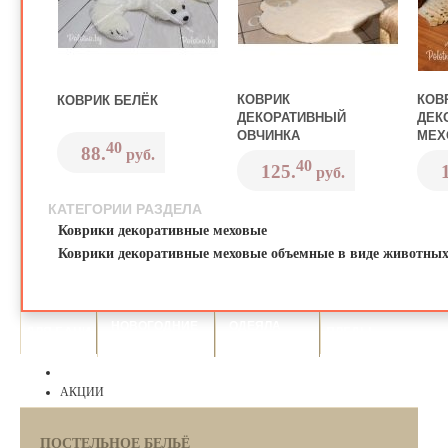
КОВРИК
КОВ
КОВРИК БЕЛЁК
ДЕКОРАТИВНЫЙ
ДЕК
ОВЧИНКА
МЕХ
40
88.
руб.
40
125.
руб.
КАТЕГОРИИ РАЗДЕЛА
Коврики декоративные меховые
Коврики декоративные меховые объемные в виде животны
НОВОГОДНИЕ
ОДЕЯЛА
ДЛЯ БАНИ
ПЛЕДЫ
КОСТЮМЫ
И ПОДУШКИ
АКЦИИ
ПОСТЕЛЬНОЕ БЕЛЬЁ