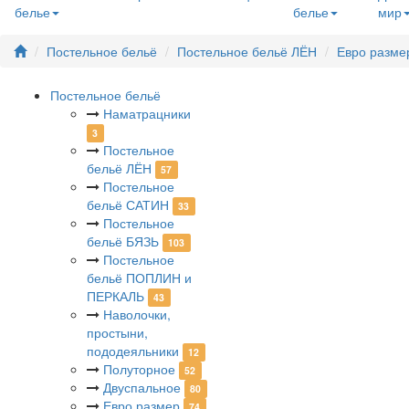
белье
белье
мир
Постельное бельё
Постельное бельё ЛЁН
Евро разме
Постельное бельё
Наматрацники
3
Постельное
бельё ЛЁН
57
Постельное
бельё САТИН
33
Постельное
бельё БЯЗЬ
103
Постельное
бельё ПОПЛИН и
ПЕРКАЛЬ
43
Наволочки,
простыни,
пододеяльники
12
Полуторное
52
Двуспальное
80
Евро размер
74