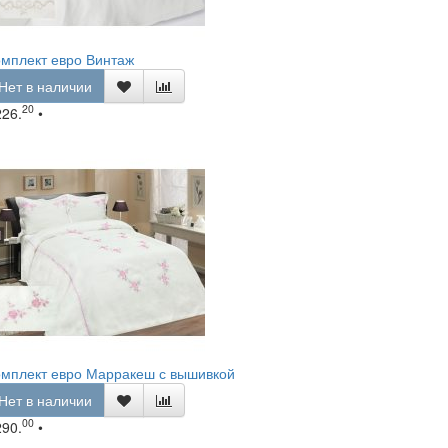
мплект евро Винтаж
Нет в наличии
20
226.
•
омплект евро Марракеш с вышивкой
Нет в наличии
00
290.
•