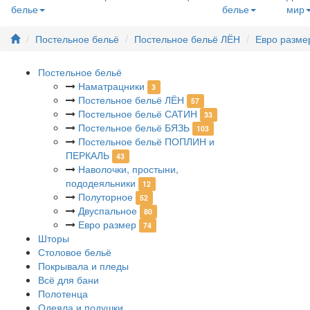
белье
белье
мир
Постельное бельё
Постельное бельё ЛЁН
Евро разме
Постельное бельё
Наматрацники
3
Постельное бельё ЛЁН
57
Постельное бельё САТИН
33
Постельное бельё БЯЗЬ
103
Постельное бельё ПОПЛИН и
ПЕРКАЛЬ
43
Наволочки, простыни,
пододеяльники
12
Полуторное
52
Двуспальное
80
Евро размер
74
Шторы
Столовое бельё
Покрывала и пледы
Всё для бани
Полотенца
Одеяла и подушки