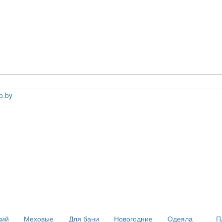
кий
Меховые
Для бани
Новогодние
Одеяла
П