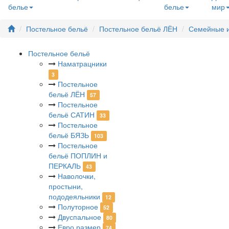
белье
белье
мир
Постельное бельё
Постельное бельё ЛЁН
Семейные и
Постельное бельё
Наматрацники
3
Постельное
бельё ЛЁН
57
Постельное
бельё САТИН
33
Постельное
бельё БЯЗЬ
103
Постельное
бельё ПОПЛИН и
ПЕРКАЛЬ
43
Наволочки,
простыни,
пододеяльники
12
Полуторное
52
Двуспальное
80
Евро размер
74