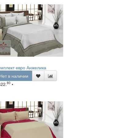
мплект евро Анжелика
Нет в наличии
80
322.
•