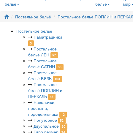
белье
белье
мир
Постельное бельё
Постельное бельё ПОПЛИН и ПЕРКА
Постельное бельё
Наматрацники
3
Постельное
бельё ЛЁН
57
Постельное
бельё САТИН
33
Постельное
бельё БЯЗЬ
103
Постельное
бельё ПОПЛИН и
ПЕРКАЛЬ
43
Наволочки,
простыни,
пододеяльники
12
Полуторное
52
Двуспальное
80
Евро размер
74