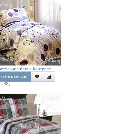
стельное белье Контраст
Нет в наличии
40
71.
•