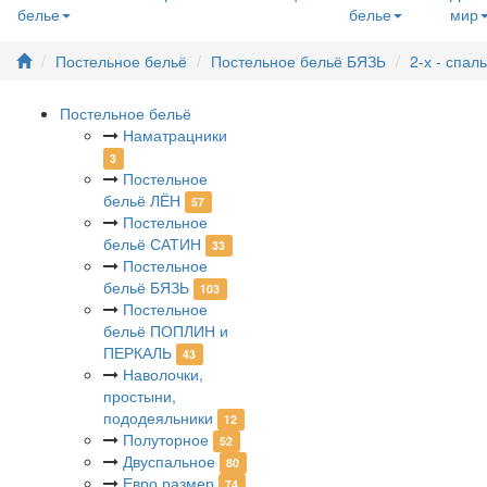
белье
белье
мир
Постельное бельё
Постельное бельё БЯЗЬ
2-х - спа
Постельное бельё
Наматрацники
3
Постельное
бельё ЛЁН
57
Постельное
бельё САТИН
33
Постельное
бельё БЯЗЬ
103
Постельное
бельё ПОПЛИН и
ПЕРКАЛЬ
43
Наволочки,
простыни,
пододеяльники
12
Полуторное
52
Двуспальное
80
Евро размер
74