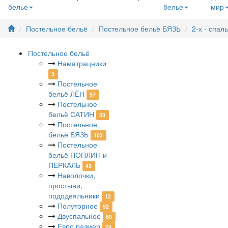
белье
белье
мир
Постельное бельё
Постельное бельё БЯЗЬ
2-х - спа
Постельное бельё
Наматрацники
3
Постельное
бельё ЛЁН
57
Постельное
бельё САТИН
33
Постельное
бельё БЯЗЬ
103
Постельное
бельё ПОПЛИН и
ПЕРКАЛЬ
43
Наволочки,
простыни,
пододеяльники
12
Полуторное
52
Двуспальное
80
Евро размер
74