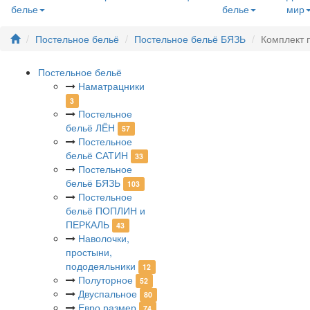
белье
белье
мир
Постельное бельё
Постельное бельё БЯЗЬ
Комплект 
Постельное бельё
Наматрацники
3
Постельное
бельё ЛЁН
57
Постельное
бельё САТИН
33
Постельное
бельё БЯЗЬ
103
Постельное
бельё ПОПЛИН и
ПЕРКАЛЬ
43
Наволочки,
простыни,
пододеяльники
12
Полуторное
52
Двуспальное
80
Евро размер
74