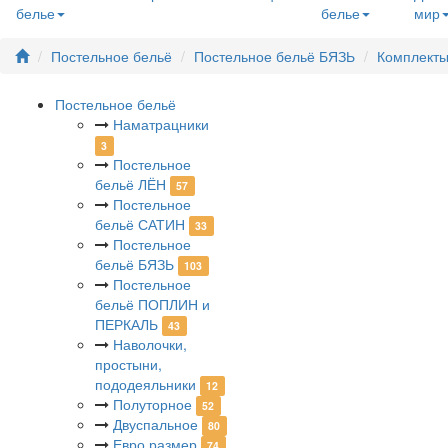
белье
белье
мир
Постельное бельё
Постельное бельё БЯЗЬ
Комплекты
Постельное бельё
Наматрацники
3
Постельное
бельё ЛЁН
57
Постельное
бельё САТИН
33
Постельное
бельё БЯЗЬ
103
Постельное
бельё ПОПЛИН и
ПЕРКАЛЬ
43
Наволочки,
простыни,
пододеяльники
12
Полуторное
52
Двуспальное
80
Евро размер
74