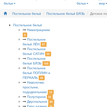
белье
белье
мир
Постельное бельё
Постельное бельё БЯЗЬ
Детское п
Постельное бельё
Наматрацники
3
Постельное
бельё ЛЁН
57
Постельное
бельё САТИН
33
Постельное
бельё БЯЗЬ
103
Постельное
бельё ПОПЛИН и
ПЕРКАЛЬ
43
Наволочки,
простыни,
пододеяльники
12
Полуторное
52
Двуспальное
80
Евро размер
74