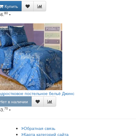
Купить
80
66.
•
дростковое постельное бельё Джинс
Нет в наличии
70
63.
•
Обратная связь
Карта категорий сайта