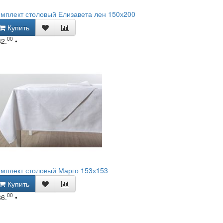
мплект столовый Елизавета лен 150х200
Купить
00
82.
•
мплект столовый Марго 153х153
Купить
00
86.
•