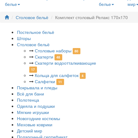
белье
белье
мир
Столовое бельё
Комплект столовый Релакс 170х170
Постельное бельё
Шторы
Столовое бельё
Столовые наборы
80
Скатерти
48
Скатерти водоотталкивающие
17
Кольца для салфеток
4
Салфетки
11
Покрывала и пледы
Всё для бани
Полотенца
Одеяла и подушки
Мягкие игрушки
Новогодние костюмы
Меховые коврики
Детский мир
Подарочный сертификат