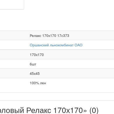
Релакс 170х170 17с373
Оршанский льнокомбинат ОАО
170х170
6шт
45х45
100% лен
оловый Релакс 170х170» (0)