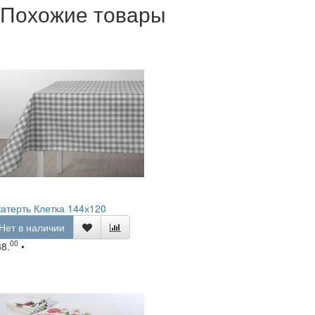
Похожие товары
атерть Клетка 144х120
Нет в наличии
00
38.
•