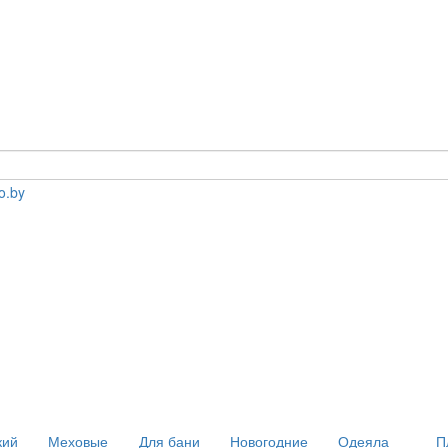
кий
Меховые
Для бани
Новогодние
Одеяла
П