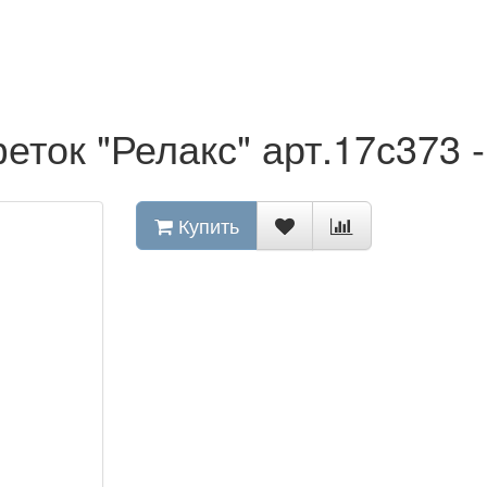
еток "Релакс" арт.17с373 -
Купить