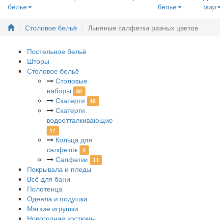
белье
белье
мир
Столовое бельё
Льняные салфетки разных цветов
Постельное бельё
Шторы
Столовое бельё
Столовые
наборы
80
Скатерти
48
Скатерти
водоотталкивающие
17
Кольца для
салфеток
4
Салфетки
11
Покрывала и пледы
Всё для бани
Полотенца
Одеяла и подушки
Мягкие игрушки
Новогодние костюмы