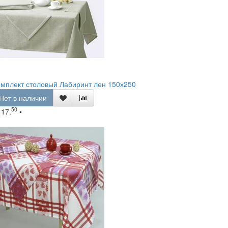
мплект столовый Лабиринт лен 150х250
Нет в наличии
50
117.
•