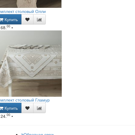
омплект столовый Олли
Купить
00
168.
•
мплект столовый Гламур
Купить
00
124.
•
Обратная связь