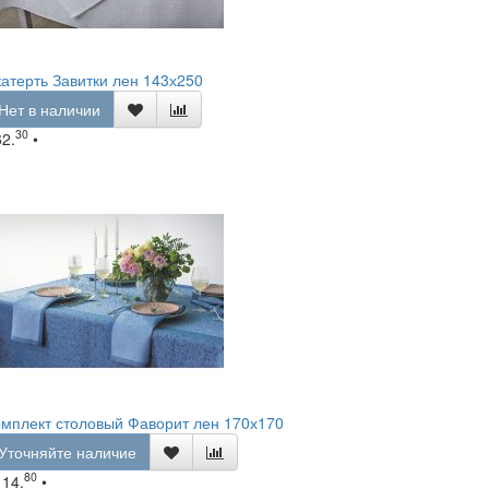
атерть Завитки лен 143х250
Нет в наличии
30
62.
•
мплект столовый Фаворит лен 170х170
Уточняйте наличие
80
114.
•