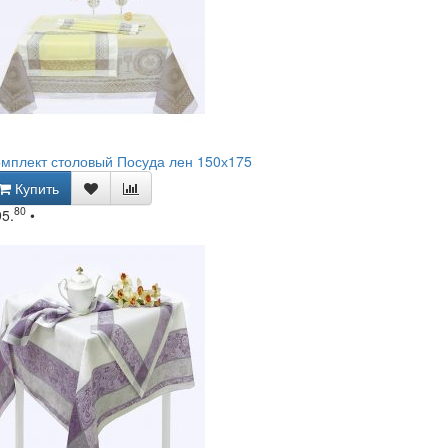
мплект столовый Посуда лен 150х175
Купить
80
95.
•