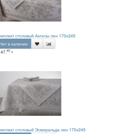
мплект столовый Ангелы лен 170х245
Нет в наличии
40
147.
•
омплект столовый Эсмеральда лен 170х245