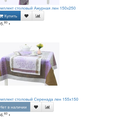
мплект столовый Ажурная лен 150х250
Купить
80
95.
•
мплект столовый Серенада лен 155х150
Нет в наличии
60
86.
•