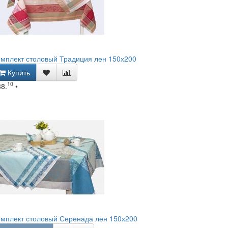
мплект столовый Традиция лен 150х200
Купить
10
88.
•
мплект столовый Серенада лен 150х200