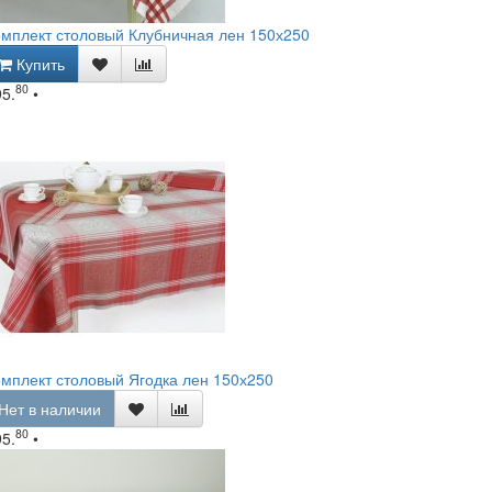
мплект столовый Клубничная лен 150х250
Купить
80
95.
•
мплект столовый Ягодка лен 150х250
Нет в наличии
80
95.
•