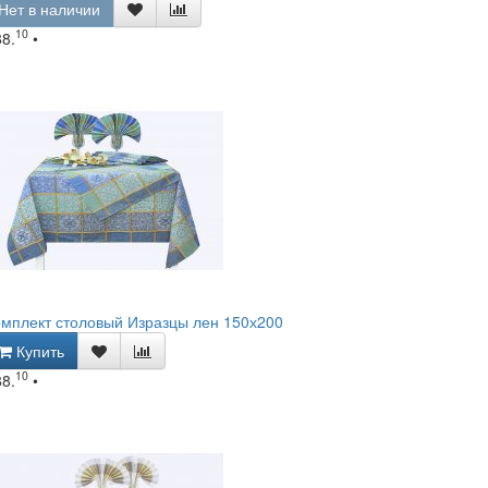
Нет в наличии
10
88.
•
мплект столовый Изразцы лен 150х200
Купить
10
88.
•