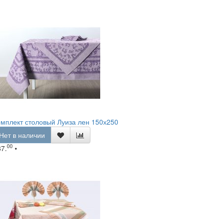
мплект столовый Луиза лен 150х250
Нет в наличии
00
87.
•