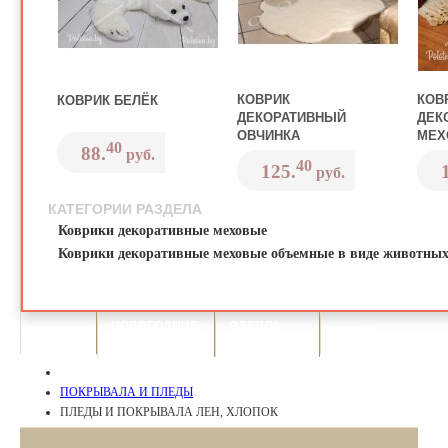
КОВРИК
КОВ
КОВРИК БЕЛЁК
ДЕКОРАТИВНЫЙ
ДЕК
ОВЧИНКА
МЕХ
40
88.
руб.
40
125.
руб.
КАТЕГОРИИ РАЗДЕЛА
Коврики декоративные меховые
Коврики декоративные меховые объемные в виде животны
НОВОГОДНИЕ
ОДЕЯЛА
ДЛЯ БАНИ
ПЛЕДЫ
КОСТЮМЫ
И ПОДУШКИ
ПОКРЫВАЛА И ПЛЕДЫ
ПЛЕДЫ И ПОКРЫВАЛА ЛЕН, ХЛОПОК