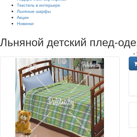
Текстиль в интерьере
Льняные шарфы
Акции
Новинки
Льняной детский плед-од
•