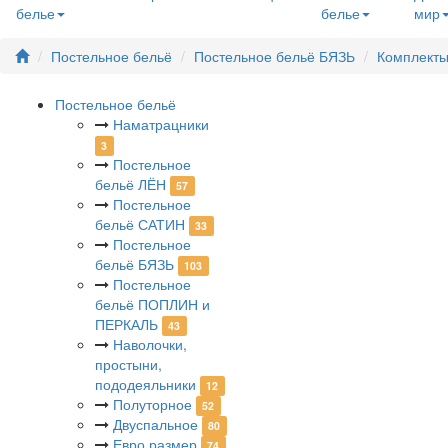
белье
белье
мир
Постельное бельё
Постельное бельё БЯЗЬ
Комплекты
Постельное бельё
Наматрацники
3
Постельное
бельё ЛЁН
57
Постельное
бельё САТИН
33
Постельное
бельё БЯЗЬ
103
Постельное
бельё ПОПЛИН и
ПЕРКАЛЬ
43
Наволочки,
простыни,
пододеяльники
12
Полуторное
52
Двуспальное
80
Евро размер
74