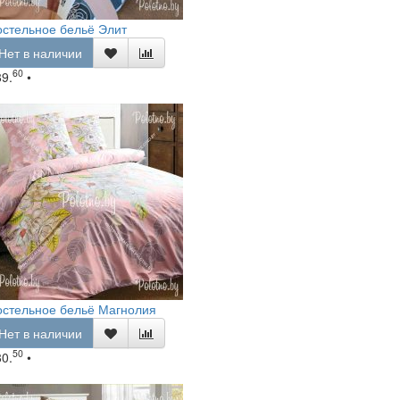
стельное бельё Элит
Нет в наличии
60
89.
•
остельное бельё Магнолия
Нет в наличии
50
80.
•