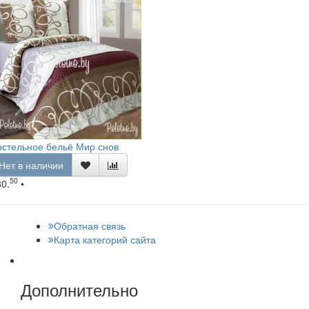
стельное бельё Мир снов
Нет в наличии
50
80.
•
Обратная связь
Карта категорий сайта
Дополнительно