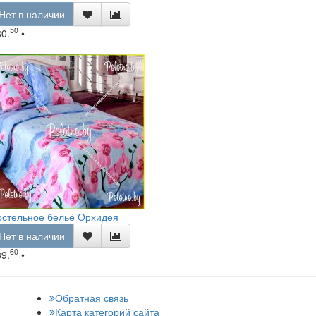
Нет в наличии
50
80.
•
остельное бельё Орхидея
Нет в наличии
60
89.
•
Обратная связь
Карта категорий сайта