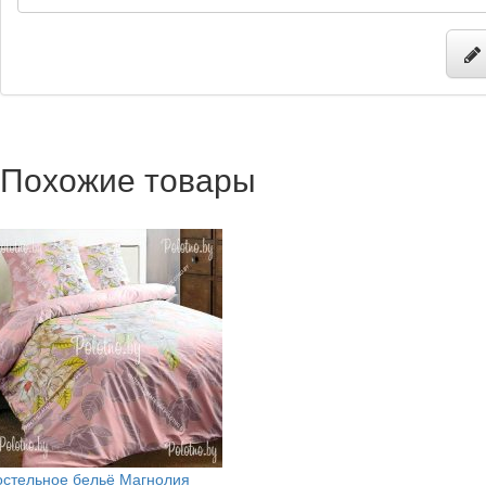
Похожие товары
остельное бельё Магнолия