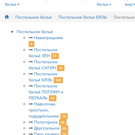
белье
белье
мир
Постельное бельё
Постельное бельё БЯЗЬ
Постельно
Постельное бельё
Наматрацники
3
Постельное
бельё ЛЁН
57
Постельное
бельё САТИН
33
Постельное
бельё БЯЗЬ
103
Постельное
бельё ПОПЛИН и
ПЕРКАЛЬ
43
Наволочки,
простыни,
пододеяльники
12
Полуторное
52
Двуспальное
80
Евро размер
74