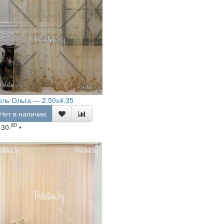
ль Ольга — 2.50х4.35
Нет в наличии
80
130.
•