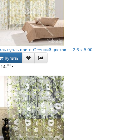
ль вуаль принт Осенний цветок — 2.6 х 5.00
Купить
00
114.
•