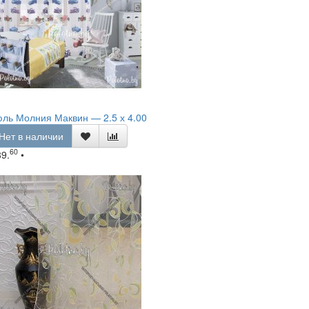
ль Молния Маквин — 2.5 х 4.00
Нет в наличии
60
89.
•