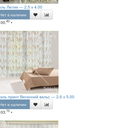
ль Лютик — 2.5 х 4.00
Нет в наличии
80
100.
•
аль принт Весенний вальс — 2.6 х 5.00
Нет в наличии
70
103.
•