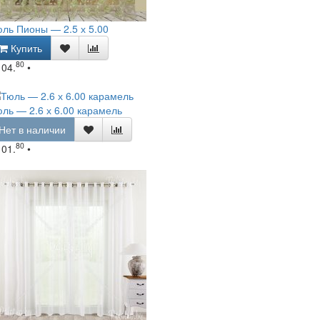
ль Пионы — 2.5 х 5.00
Купить
80
104.
•
ль — 2.6 х 6.00 карамель
Нет в наличии
80
101.
•