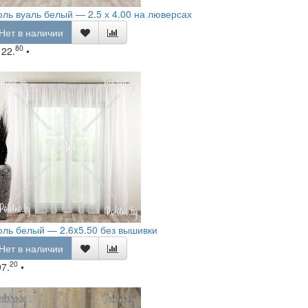
ль вуаль белый — 2.5 х 4.00 на люверсах
Нет в наличии
80
122.
•
ль белый — 2.6x5.50 без вышивки
Нет в наличии
20
97.
•