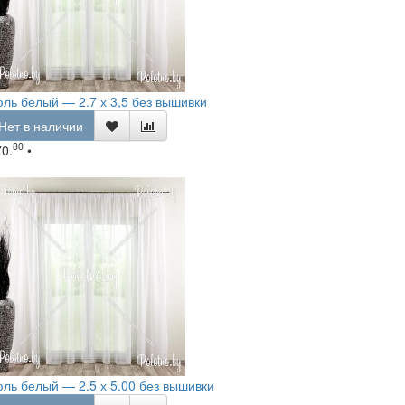
ль белый — 2.7 х 3,5 без вышивки
Нет в наличии
80
70.
•
ль белый — 2.5 х 5.00 без вышивки