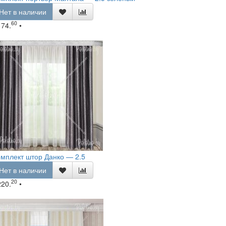
Нет в наличии
60
174.
•
мплект штор Данко — 2.5
Нет в наличии
20
220.
•