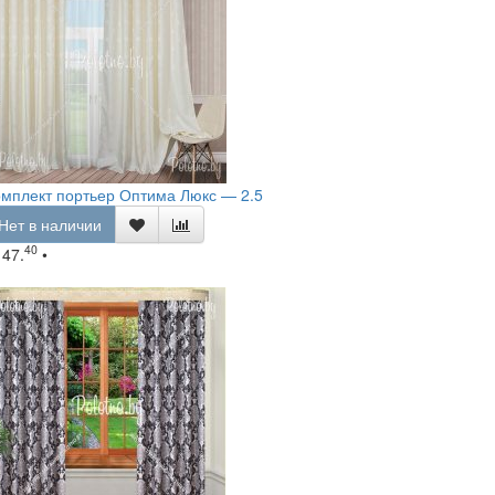
мплект портьер Оптима Люкс — 2.5
Нет в наличии
40
147.
•