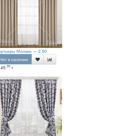
ортьеры Монако — 2.50
Нет в наличии
00
145.
•