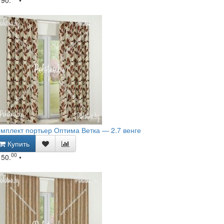
мплект портьер Оптима Ветка — 2.7 венге
Купить
00
150.
•