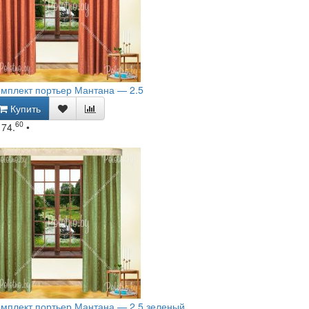
мплект портьер Мантана — 2.5
Купить
60
174.
•
мплект портьер Мантана — 2.5 зеленый