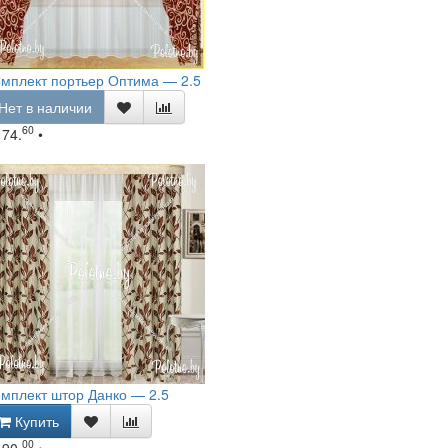
мплект портьер Оптима — 2.5
Нет в наличии
60
174.
•
мплект штор Данко — 2.5
Купить
00
190.
•