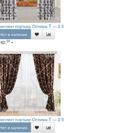
мплект портьер Оптима-T — 2.5
Нет в наличии
20
182.
•
мплект портьер Оптима-T — 2.5
Нет в наличии