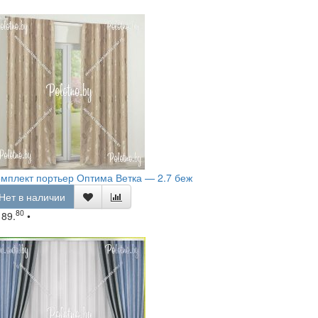
мплект портьер Оптима Ветка — 2.7 беж
Нет в наличии
80
189.
•