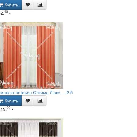
Купить
40
92.
•
мплект портьер Оптима Люкс — 2.5
Купить
00
119.
•