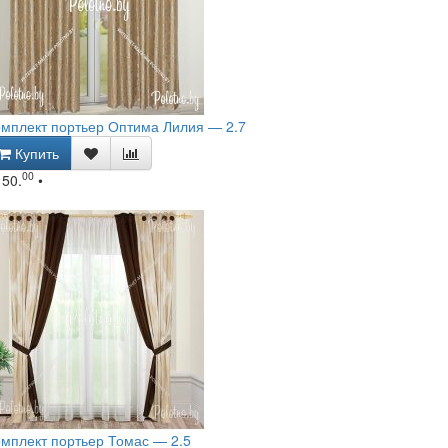
мплект портьер Оптима Лилия — 2.7
Купить
00
150.
•
мплект портьер Томас — 2.5