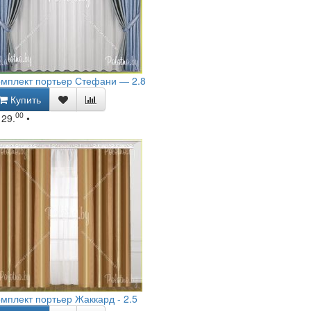
мплект портьер Стефани — 2.8
Купить
00
129.
•
мплект портьер Жаккард - 2.5