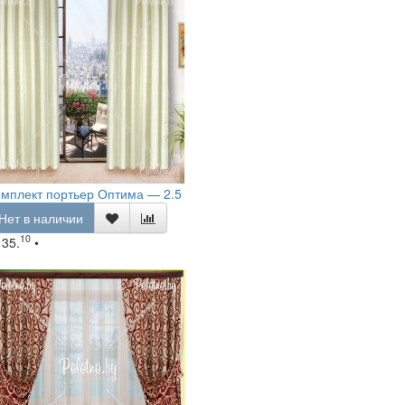
мплект портьер Оптима — 2.5
Нет в наличии
10
135.
•