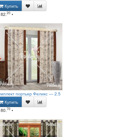
Купить
20
182.
•
мплект портьер Феликс — 2.5
Купить
70
180.
•