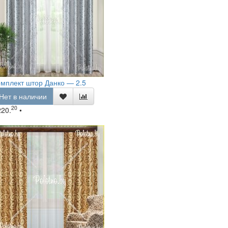
мплект штор Данко — 2.5
Нет в наличии
20
220.
•