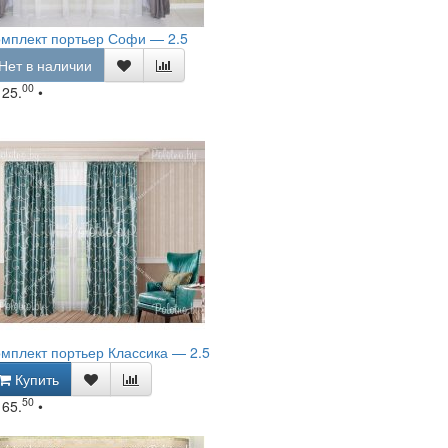
омплект портьер Софи — 2.5
Нет в наличии
00
125.
•
мплект портьер Классика — 2.5
Купить
50
165.
•