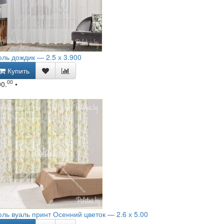
ль дождик — 2.5 х 3.900
Купить
00
90.
•
ль вуаль принт Осенний цветок — 2.6 х 5.00