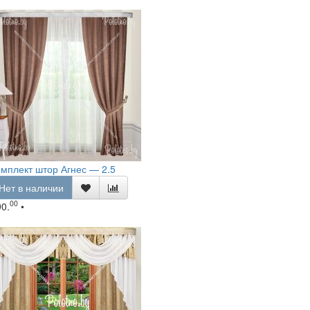
мплект штор Агнес — 2.5
Нет в наличии
00
90.
•