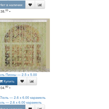
Нет в наличии
00
138.
•
ль Пионы — 2.5 х 5.00
Купить
80
104.
•
ль — 2.6 х 6.00 карамель
Нет в наличии