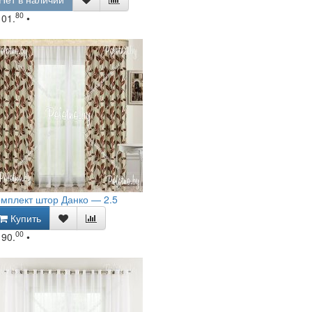
80
101.
•
мплект штор Данко — 2.5
Купить
00
190.
•