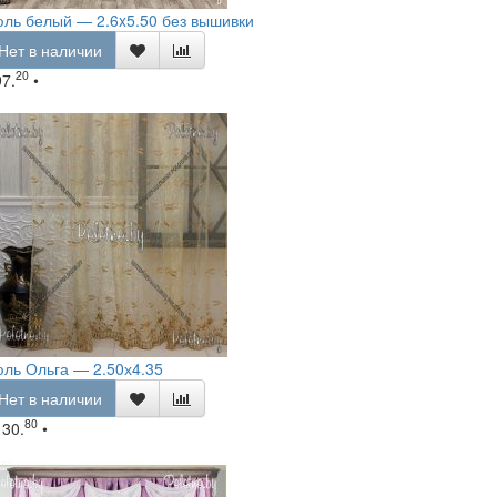
ль белый — 2.6x5.50 без вышивки
Нет в наличии
20
97.
•
ль Ольга — 2.50х4.35
Нет в наличии
80
130.
•