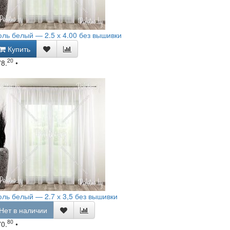
ль белый — 2.5 х 4.00 без вышивки
Купить
20
78.
•
ль белый — 2.7 х 3,5 без вышивки
Нет в наличии
80
70.
•