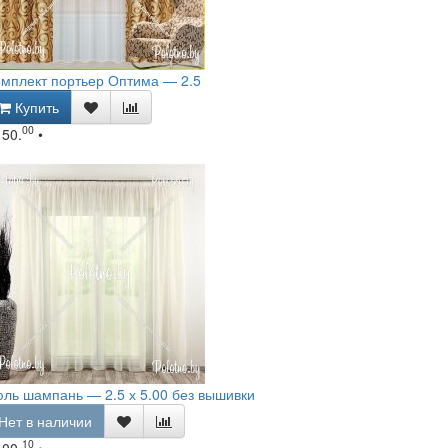
мплект портьер Оптима — 2.5
Купить
00
150.
•
ль шампань — 2.5 х 5.00 без вышивки
Нет в наличии
10
100.
•