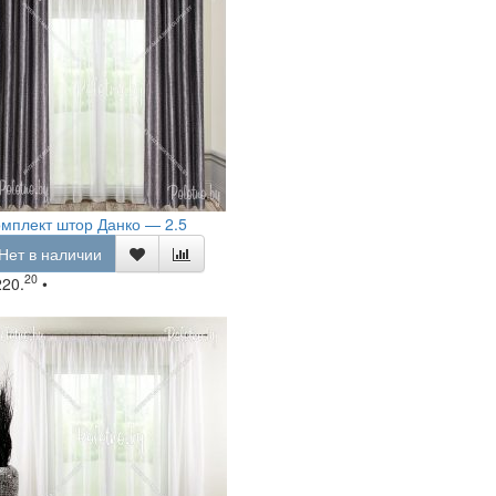
мплект штор Данко — 2.5
Нет в наличии
20
220.
•