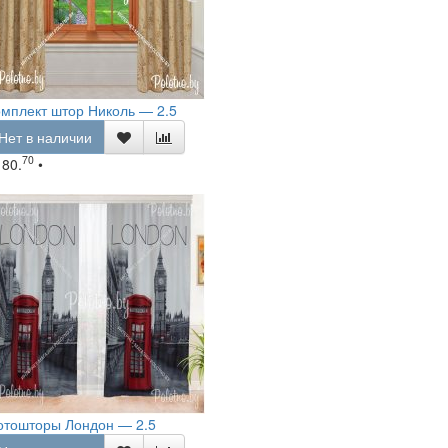
мплект штор Николь — 2.5
Нет в наличии
70
180.
•
отошторы Лондон — 2.5