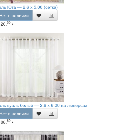
ль Юта — 2.6 х 5.00 (сетка)
Нет в наличии
00
120.
•
ль вуаль белый — 2.6 х 6.00 на люверсах
Нет в наличии
80
186.
•