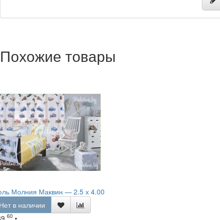
Похожие товары
ль Молния Маквин — 2.5 х 4.00
Нет в наличии
60
89.
•