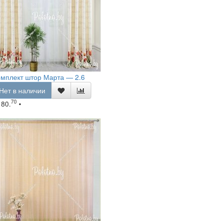
мплект штор Марта — 2.6
Нет в наличии
70
180.
•