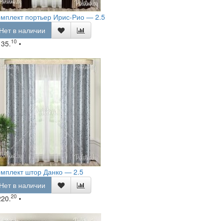
мплект портьер Ирис-Рио — 2.5
Нет в наличии
10
135.
•
мплект штор Данко — 2.5
Нет в наличии
20
220.
•