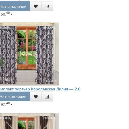
Нет в наличии
00
150.
•
мплект портьер Королевская Лилия — 2.6
Нет в наличии
40
197.
•