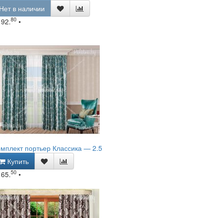
Нет в наличии
80
192.
•
мплект портьер Классика — 2.5
Купить
50
165.
•