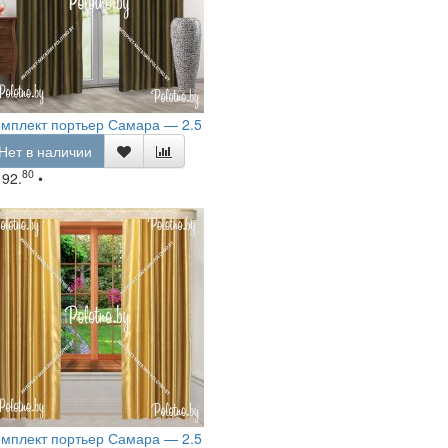
мплект портьер Самара — 2.5
Нет в наличии
80
192.
•
мплект портьер Самара — 2.5