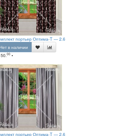
мплект портьер Оптима-T — 2.6
Нет в наличии
00
150.
•
мплект портьер Оптима-T — 2.6