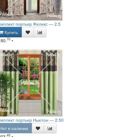
мплект портьер Феликс — 2.5
Купить
70
180.
•
мплект портьер Ньютон — 2.50
Нет в наличии
40
203.
•