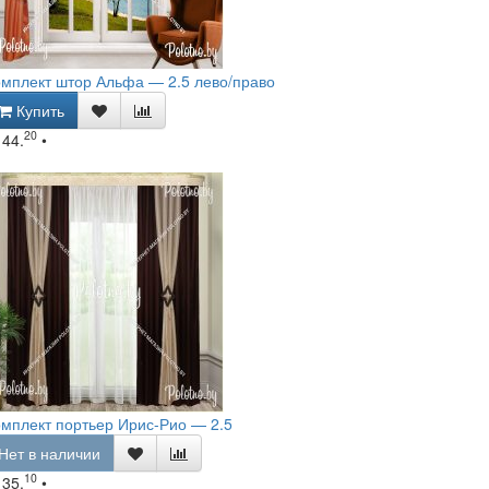
мплект штор Альфа — 2.5 лево/право
Купить
20
144.
•
мплект портьер Ирис-Рио — 2.5
Нет в наличии
10
135.
•