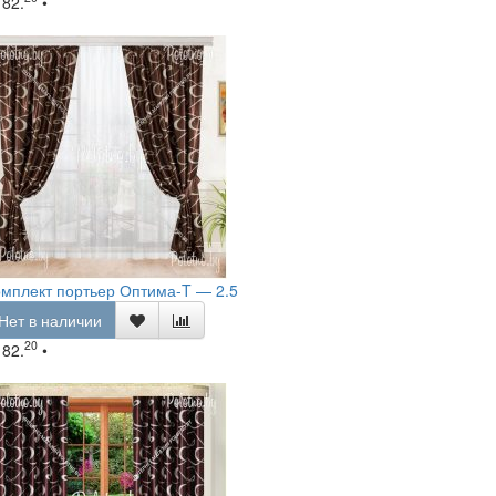
182.
•
мплект портьер Оптима-T — 2.5
Нет в наличии
20
182.
•