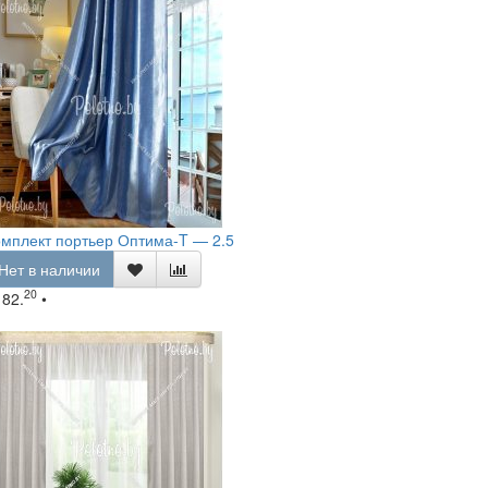
мплект портьер Оптима-T — 2.5
Нет в наличии
20
182.
•