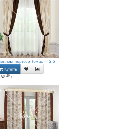
мплект портьер Томас — 2.5
Купить
20
182.
•