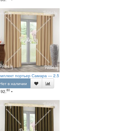
мплект портьер Самара — 2.5
Нет в наличии
80
192.
•