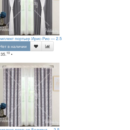
мплект портьер Ирис-Рио — 2.5
Нет в наличии
10
135.
•
мплект портьер Боливуд — 2.5