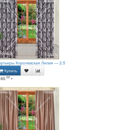
ртьеры Королевская Лилия — 2.5
Купить
00
160.
•