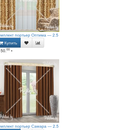
мплект портьер Оптима — 2.5
Купить
00
150.
•
мплект портьер Самара — 2.5