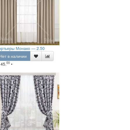
ортьеры Монако — 2.50
Нет в наличии
00
145.
•