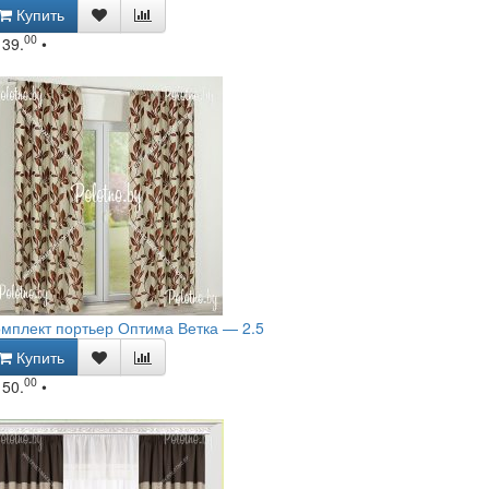
Купить
00
139.
•
мплект портьер Оптима Ветка — 2.5
Купить
00
150.
•