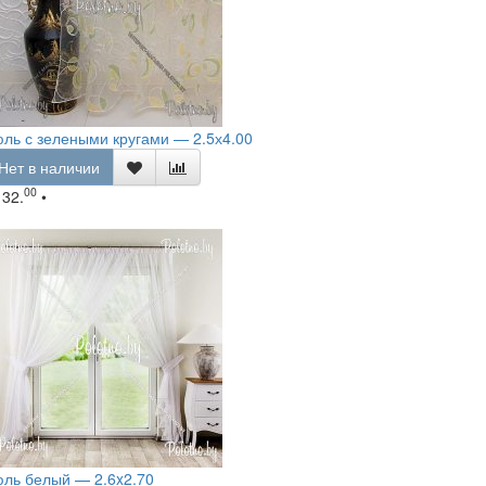
ль с зелеными кругами — 2.5х4.00
Нет в наличии
00
132.
•
ль белый — 2.6x2.70