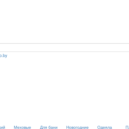
кий
Меховые
Для бани
Новогодние
Одеяла
П