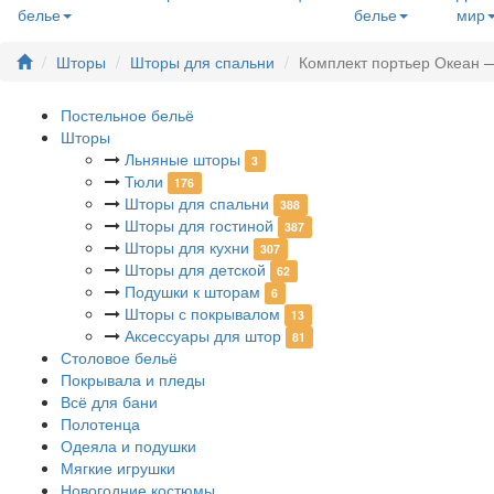
белье
белье
мир
Шторы
Шторы для спальни
Комплект портьер Океан —
Постельное бельё
Шторы
Льняные шторы
3
Тюли
176
Шторы для спальни
388
Шторы для гостиной
387
Шторы для кухни
307
Шторы для детской
62
Подушки к шторам
6
Шторы с покрывалом
13
Аксессуары для штор
81
Столовое бельё
Покрывала и пледы
Всё для бани
Полотенца
Одеяла и подушки
Мягкие игрушки
Новогодние костюмы