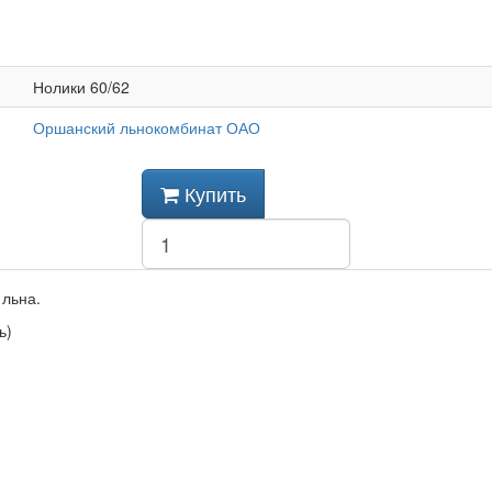
Нолики 60/62
Оршанский льнокомбинат ОАО
Купить
 льна.
ь)