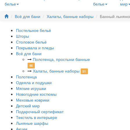
белье
белье
мир
Всё для бани
Халаты, банные наборы
Банный льняной
Постельное бельё
Шторы
Столовое бельё
Покрывала и пледы
Всё для бани
Полотенца, простыни банные
46
Халаты, банные наборы
51
Полотенца
Одеяла и подушки
Мягкие игрушки
Новогодние костюмы
Меховые коврики
Детский мир
Подарочный сертификат
Текстиль в интерьере
Льняные шарфы
Акции