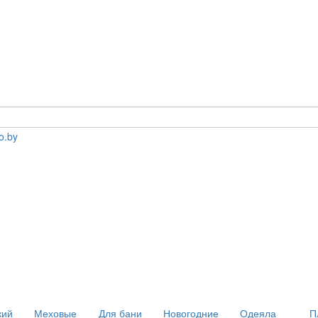
кий
Меховые
Для бани
Новогодние
Одеяла
П