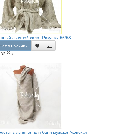
нный льняной халат Ракушки 56/58
Нет в наличии
60
133.
•
остынь льняная для бани мужская/женская