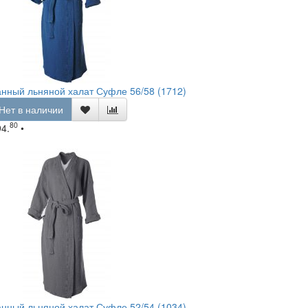
нный льняной халат Суфле 56/58 (1712)
Нет в наличии
80
94.
•
нный льняной халат Суфле 52/54 (1034)