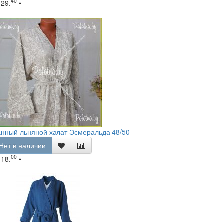
40
129.
•
нный льняной халат Эсмеральда 48/50
Нет в наличии
00
118.
•