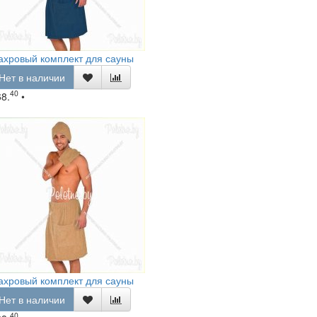
ахровый комплект для сауны
Нет в наличии
40
68.
•
ахровый комплект для сауны
Нет в наличии
40