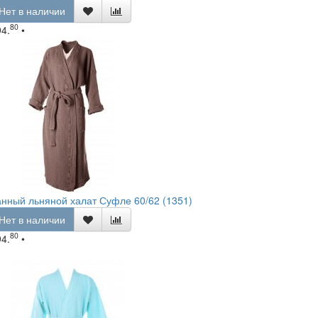
Нет в наличии
80
94.
•
нный льняной халат Суфле 60/62 (1351)
Нет в наличии
80
94.
•