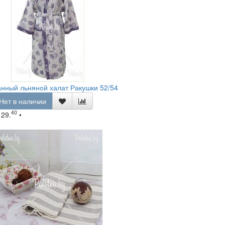
нный льняной халат Ракушки 52/54
Нет в наличии
40
129.
•