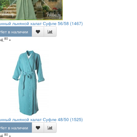
нный льняной халат Суфле 56/58 (1467)
Нет в наличии
80
94.
•
нный льняной халат Суфле 48/50 (1525)
Нет в наличии
80
94.
•