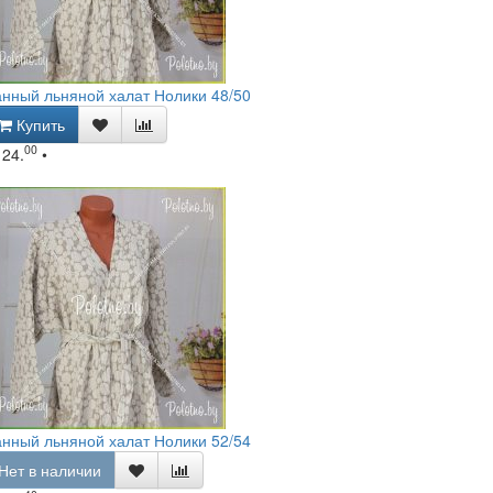
нный льняной халат Нолики 48/50
Купить
00
124.
•
нный льняной халат Нолики 52/54
Нет в наличии