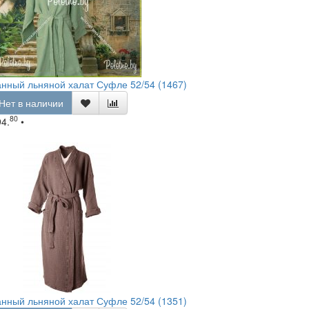
нный льняной халат Суфле 52/54 (1467)
Нет в наличии
80
94.
•
нный льняной халат Суфле 52/54 (1351)