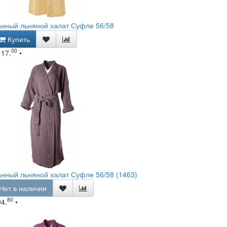
нный льняной халат Суфле 56/58
Купить
00
117.
•
нный льняной халат Суфле 56/58 (1463)
Нет в наличии
80
94.
•