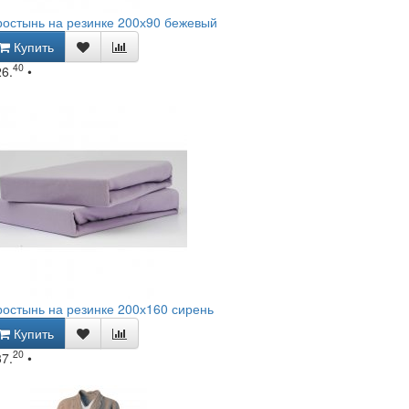
остынь на резинке 200х90 бежевый
Купить
40
26.
•
остынь на резинке 200х160 сирень
Купить
20
37.
•