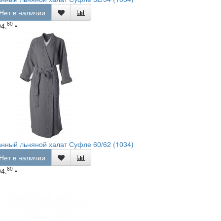
Нет в наличии
80
94.
•
нный льняной халат Суфле 60/62 (1034)
Нет в наличии
80
94.
•