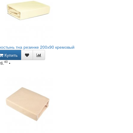
остынь тна резинке 200х90 кремовый
Купить
40
26.
•