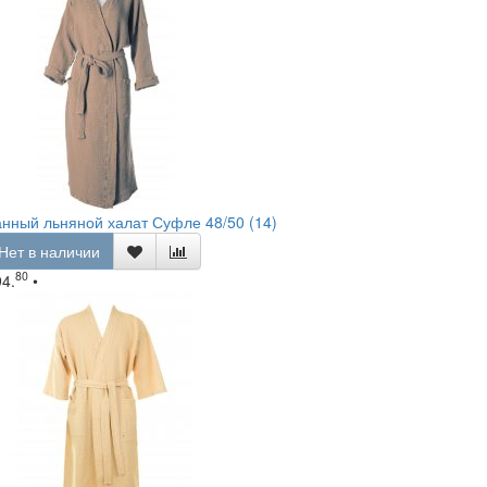
нный льняной халат Суфле 48/50 (14)
Нет в наличии
80
94.
•