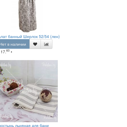
лат банный Шерлок 52/54 (лен)
Нет в наличии
60
117.
•
остынь льняная для бани