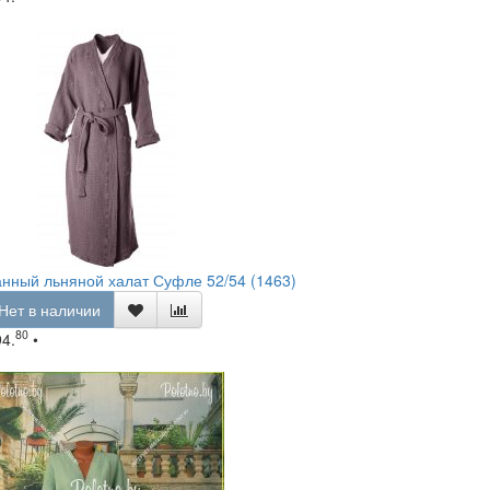
нный льняной халат Суфле 52/54 (1463)
Нет в наличии
80
94.
•