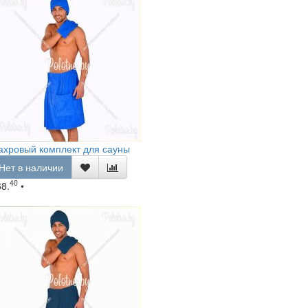
ахровый комплект для сауны
Нет в наличии
40
68.
•