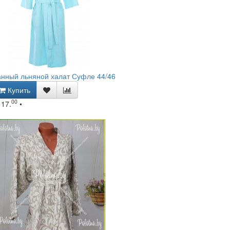
нный льняной халат Суфле 44/46
Купить
00
117.
•