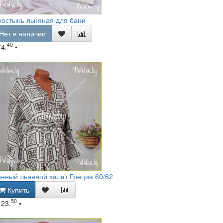
остынь льняная для бани
Нет в наличии
40
74.
•
нный льняной халат Греция 60/62
Купить
50
123.
•