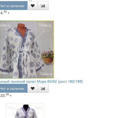
Нет в наличии
40
74.
•
нный льняной халат Море 60/62 (рост 182/188)
Нет в наличии
00
123.
•