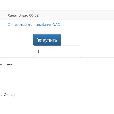
Халат Злато 60-62
Оршанский льнокомбинат ОАО
Купить
го льна
сь- Орша)