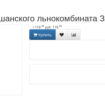
шанского льнокомбината З
00
00
•
119.
руб.
119.
Купить