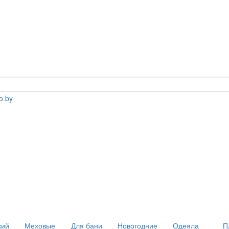
кий
Меховые
Для бани
Новогодние
Одеяла
П