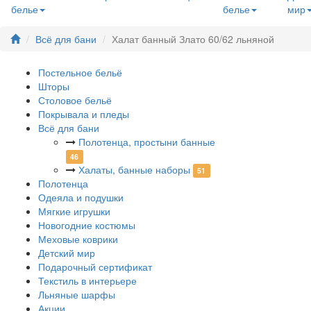
белье
белье
мир
Всё для бани
Халат банный Злато 60/62 льняной
Постельное бельё
Шторы
Столовое бельё
Покрывала и пледы
Всё для бани
Полотенца, простыни банные
46
Халаты, банные наборы
51
Полотенца
Одеяла и подушки
Мягкие игрушки
Новогодние костюмы
Меховые коврики
Детский мир
Подарочный сертификат
Текстиль в интерьере
Льняные шарфы
Акции