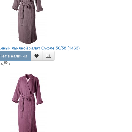
нный льняной халат Суфле 56/58 (1463)
Нет в наличии
80
94.
•