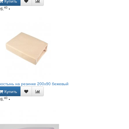
Купить
40
26.
•
остынь на резинке 200х90 бежевый
Купить
40
26.
•