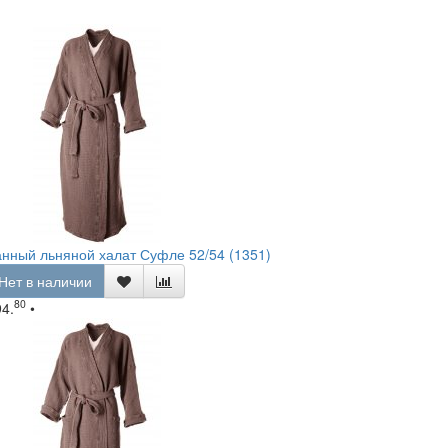
нный льняной халат Суфле 52/54 (1351)
Нет в наличии
80
94.
•