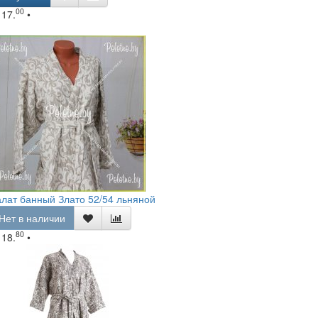
00
117.
•
лат банный Злато 52/54 льняной
Нет в наличии
80
118.
•