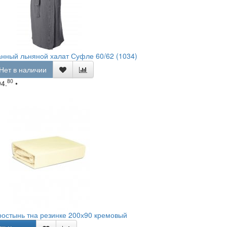
нный льняной халат Суфле 60/62 (1034)
Нет в наличии
80
94.
•
остынь тна резинке 200х90 кремовый