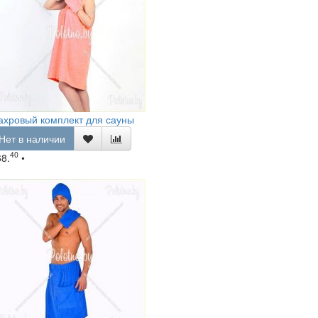
ахровый комплект для сауны
Нет в наличии
40
68.
•