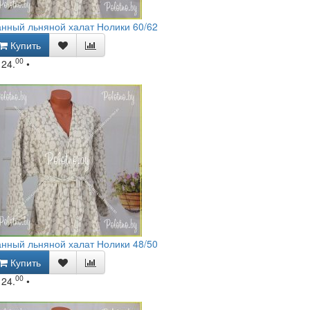
нный льняной халат Нолики 60/62
Купить
00
124.
•
нный льняной халат Нолики 48/50
Купить
00
124.
•