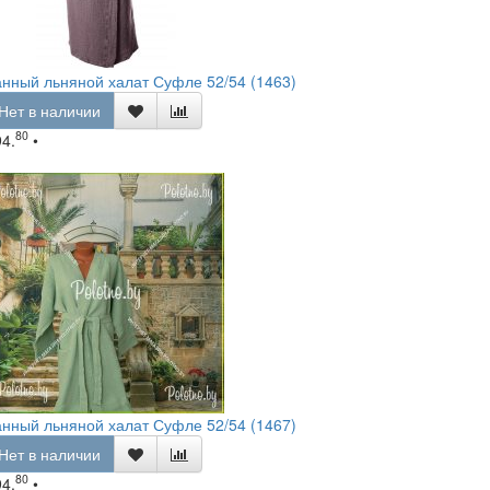
нный льняной халат Суфле 52/54 (1463)
Нет в наличии
80
94.
•
нный льняной халат Суфле 52/54 (1467)
Нет в наличии
80
94.
•