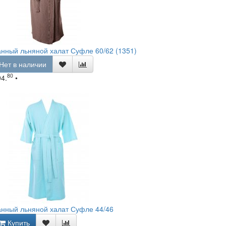
нный льняной халат Суфле 60/62 (1351)
Нет в наличии
80
94.
•
нный льняной халат Суфле 44/46
Купить