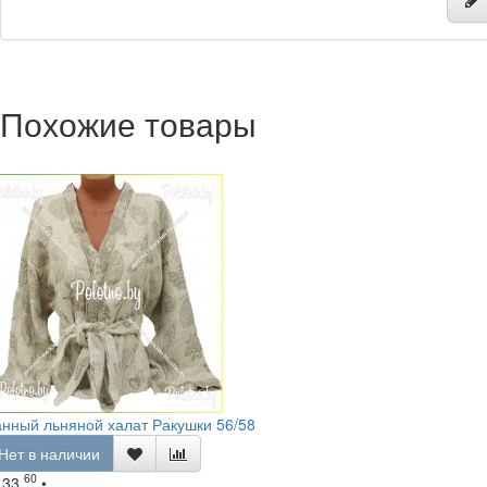
Похожие товары
нный льняной халат Ракушки 56/58
Нет в наличии
60
133.
•