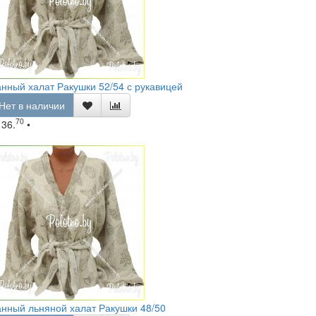
нный халат Ракушки 52/54 с рукавицей
Нет в наличии
70
136.
•
нный льняной халат Ракушки 48/50