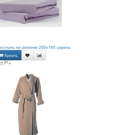
остынь на резинке 200х160 сирень
Купить
20
37.
•