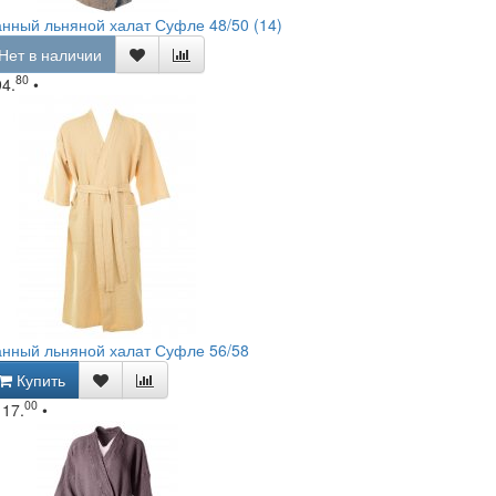
нный льняной халат Суфле 48/50 (14)
Нет в наличии
80
94.
•
нный льняной халат Суфле 56/58
Купить
00
117.
•