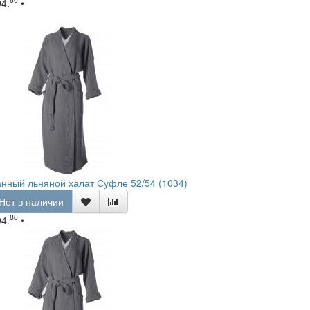
94.
•
нный льняной халат Суфле 52/54 (1034)
Нет в наличии
80
94.
•