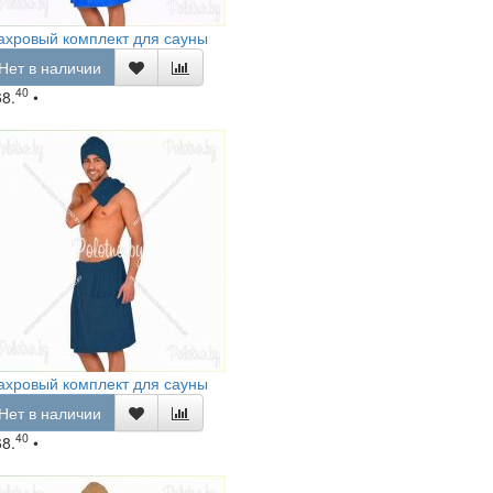
ахровый комплект для сауны
Нет в наличии
40
68.
•
ахровый комплект для сауны
Нет в наличии
40
68.
•