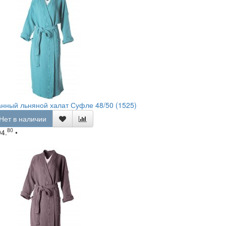
нный льняной халат Суфле 48/50 (1525)
Нет в наличии
80
94.
•