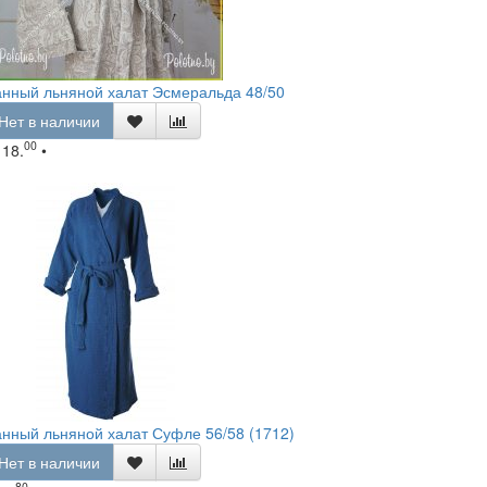
нный льняной халат Эсмеральда 48/50
Нет в наличии
00
118.
•
нный льняной халат Суфле 56/58 (1712)
Нет в наличии
80