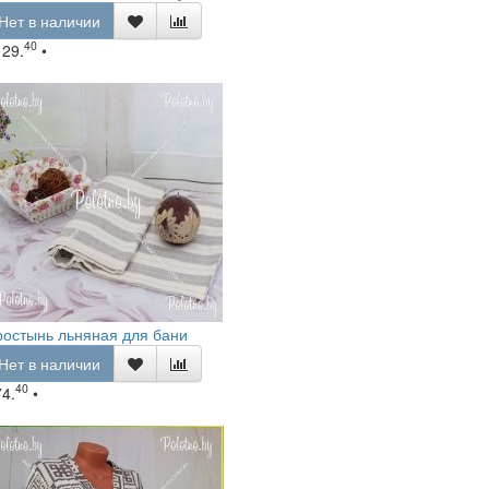
Нет в наличии
40
129.
•
остынь льняная для бани
Нет в наличии
40
74.
•