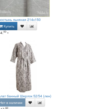
ростынь льняная 214х150
Купить
00
34.
•
лат банный Шерлок 52/54 (лен)
Нет в наличии
60
117.
•