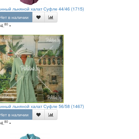
нный льняной халат Суфле 44/46 (1715)
Нет в наличии
80
94.
•
нный льняной халат Суфле 56/58 (1467)
Нет в наличии
80
94.
•