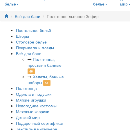
белье
белье
мир
Всё для бани
Полотенце льняное Зефир
Постельное бельё
Шторы
Столовое бельё
Покрывала и пледы
Всё для бани
Полотенца,
простыни банные
46
Халаты, банные
наборы
51
Полотенца
Одеяла и подушки
Мягкие игрушки
Новогодние костюмы
Меховые коврики
Детский мир
Подарочный сертификат
Текстиль в интерьере