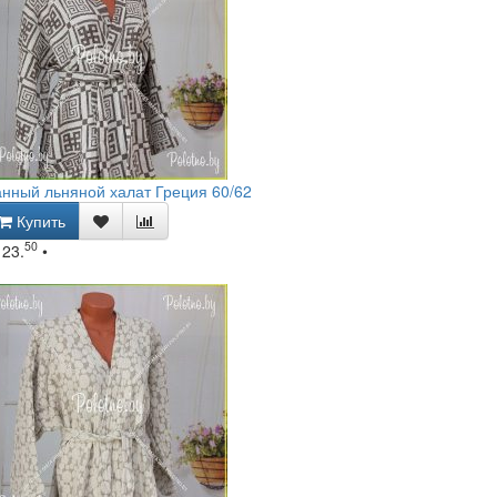
нный льняной халат Греция 60/62
Купить
50
123.
•