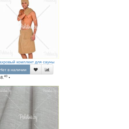
ахровый комплект для сауны
Нет в наличии
40
68.
•