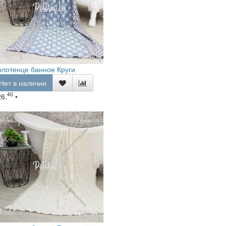
лотенце банное Круги
Нет в наличии
40
26.
•