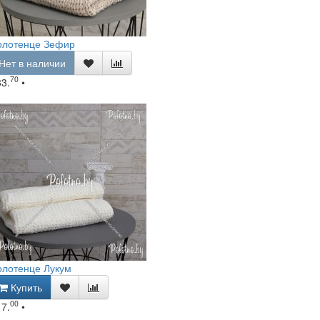
олотенце Зефир
Нет в наличии
70
33.
•
олотенце Лукум
Купить
00
17.
•