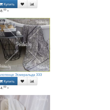
Купить
00
38.
•
олотенце Эсмеральда 333
Купить
00
44.
•