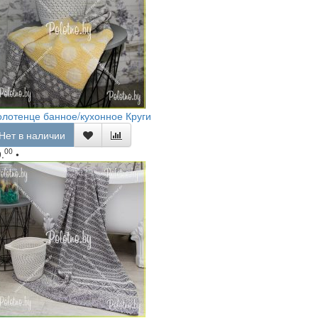
лотенце банное/кухонное Круги
Нет в наличии
00
.
•