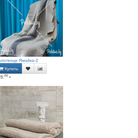
олотенце Ямайка-2
Купить
00
25.
•