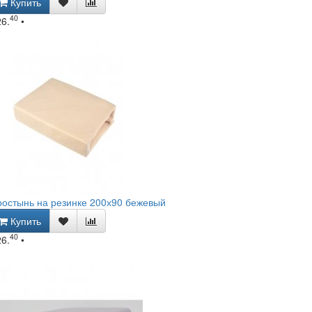
Купить
40
26.
•
остынь на резинке 200х90 бежевый
Купить
40
26.
•