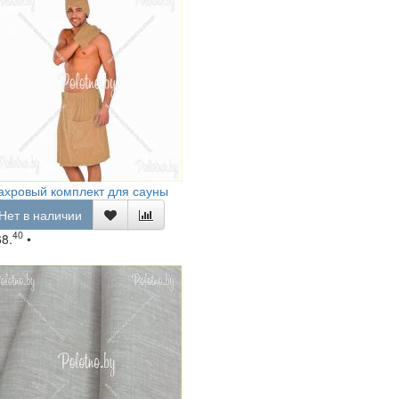
ахровый комплект для сауны
Нет в наличии
40
68.
•