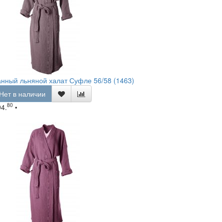
нный льняной халат Суфле 56/58 (1463)
Нет в наличии
80
94.
•