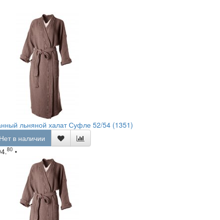
нный льняной халат Суфле 52/54 (1351)
Нет в наличии
80
94.
•