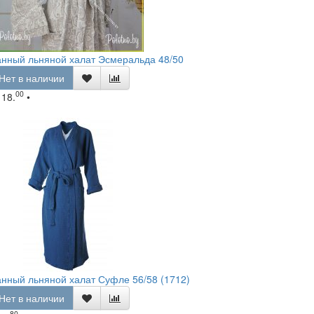
нный льняной халат Эсмеральда 48/50
Нет в наличии
00
118.
•
нный льняной халат Суфле 56/58 (1712)
Нет в наличии
80