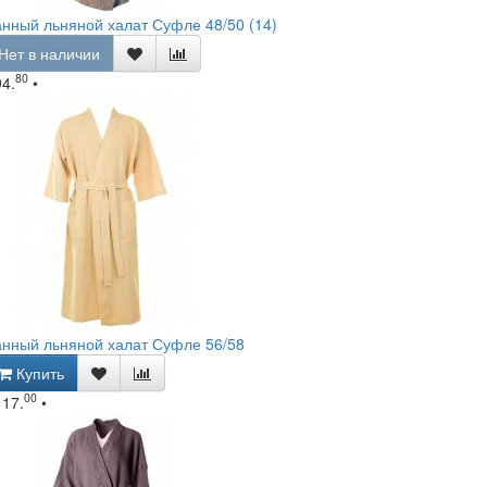
нный льняной халат Суфле 48/50 (14)
Нет в наличии
80
94.
•
нный льняной халат Суфле 56/58
Купить
00
117.
•