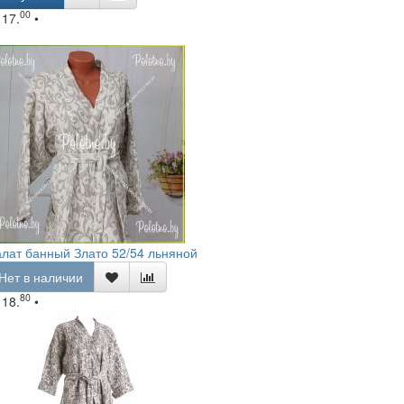
00
117.
•
лат банный Злато 52/54 льняной
Нет в наличии
80
118.
•