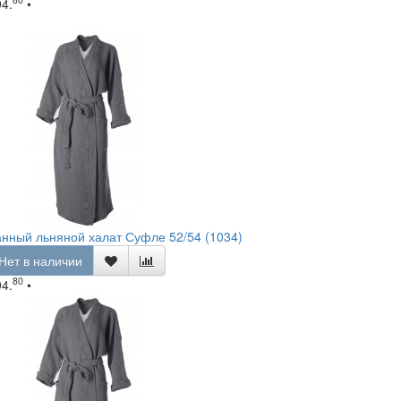
94.
•
нный льняной халат Суфле 52/54 (1034)
Нет в наличии
80
94.
•