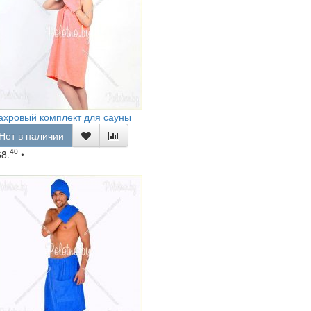
ахровый комплект для сауны
Нет в наличии
40
68.
•