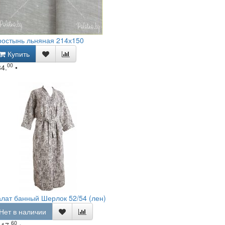
ростынь льняная 214х150
Купить
00
34.
•
лат банный Шерлок 52/54 (лен)
Нет в наличии
60
117.
•