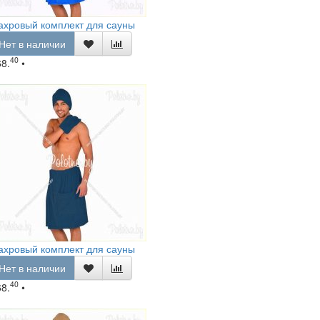
ахровый комплект для сауны
Нет в наличии
40
68.
•
ахровый комплект для сауны
Нет в наличии
40
68.
•