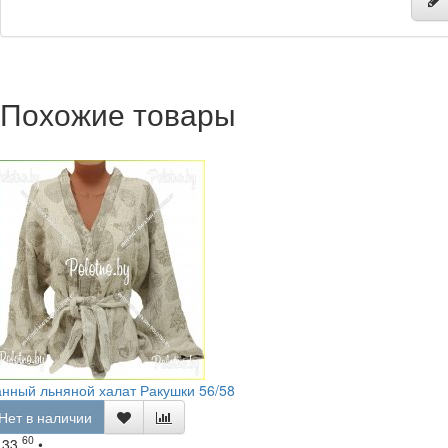
Похожие товары
нный льняной халат Ракушки 56/58
Нет в наличии
60
133.
•