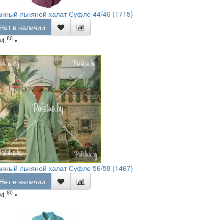
нный льняной халат Суфле 44/46 (1715)
Нет в наличии
80
94.
•
нный льняной халат Суфле 56/58 (1467)
Нет в наличии
80
94.
•