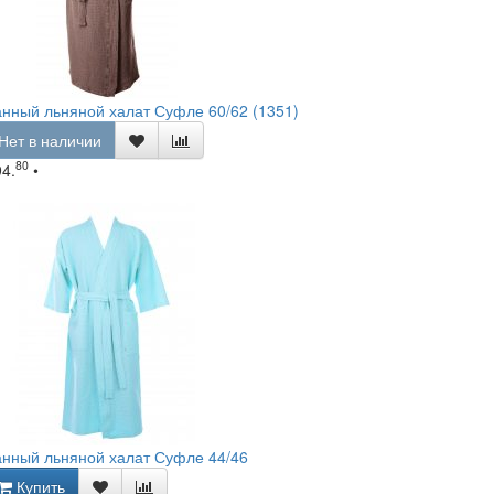
нный льняной халат Суфле 60/62 (1351)
Нет в наличии
80
94.
•
нный льняной халат Суфле 44/46
Купить