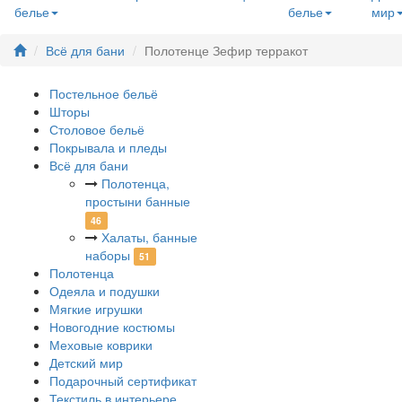
белье
белье
мир
Всё для бани
Полотенце Зефир терракот
Постельное бельё
Шторы
Столовое бельё
Покрывала и пледы
Всё для бани
Полотенца,
простыни банные
46
Халаты, банные
наборы
51
Полотенца
Одеяла и подушки
Мягкие игрушки
Новогодние костюмы
Меховые коврики
Детский мир
Подарочный сертификат
Текстиль в интерьере