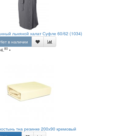
нный льняной халат Суфле 60/62 (1034)
Нет в наличии
80
94.
•
остынь тна резинке 200х90 кремовый