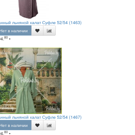
нный льняной халат Суфле 52/54 (1463)
Нет в наличии
80
94.
•
нный льняной халат Суфле 52/54 (1467)
Нет в наличии
80
94.
•