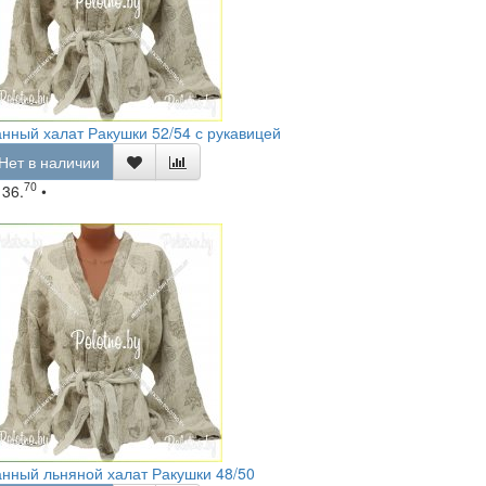
нный халат Ракушки 52/54 с рукавицей
Нет в наличии
70
136.
•
нный льняной халат Ракушки 48/50