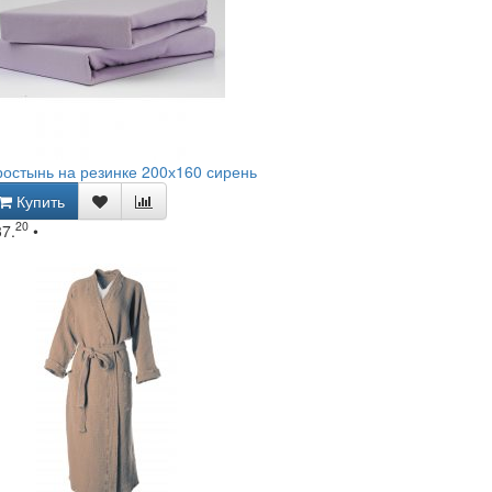
остынь на резинке 200х160 сирень
Купить
20
37.
•