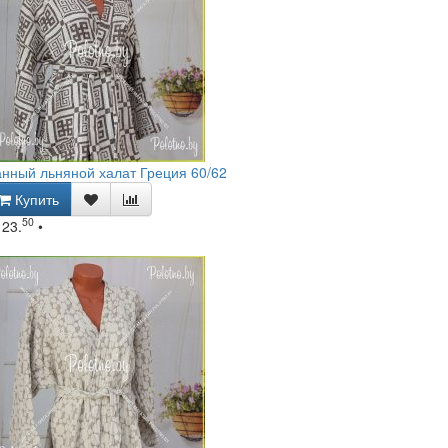
нный льняной халат Греция 60/62
Купить
50
123.
•