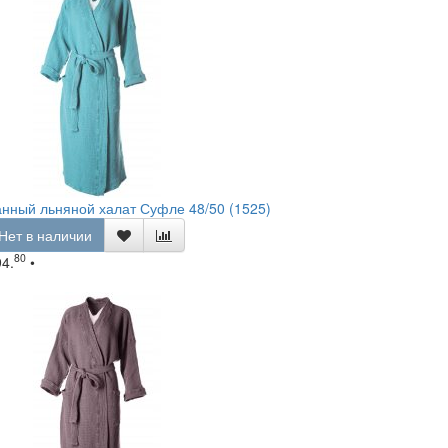
нный льняной халат Суфле 48/50 (1525)
Нет в наличии
80
94.
•