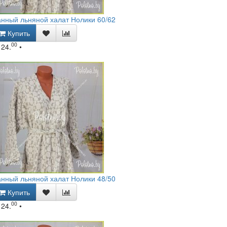
нный льняной халат Нолики 60/62
Купить
00
124.
•
нный льняной халат Нолики 48/50
Купить
00
124.
•