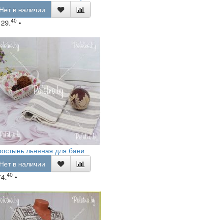
Нет в наличии
40
129.
•
остынь льняная для бани
Нет в наличии
40
74.
•